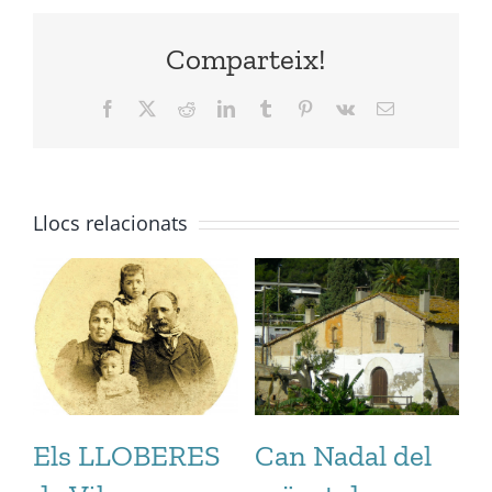
Comparteix!
Facebook
X
Reddit
LinkedIn
Tumblr
Pinterest
Vk
Email:
Llocs relacionats
Els LLOBERES
Can Nadal del
E