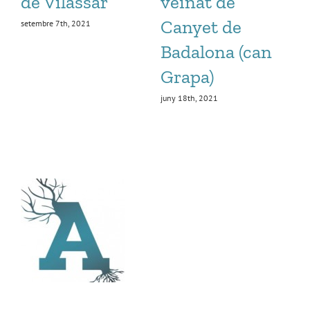
de Vilassar
veïnat de
M
Canyet de
A
setembre 7th, 2021
Badalona (can
Grapa)
no
Co
juny 18th, 2021