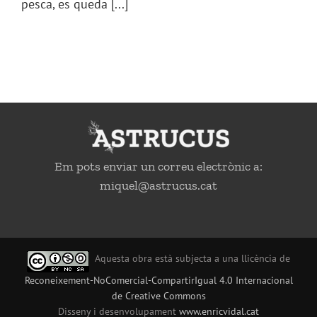
pesca, es queda [...]
Em pots enviar un correu electrònic a:
miquel@astrucus.cat
Aquesta obra està subjecta a una llicència de
Reconeixement-NoComercial-CompartirIgual 4.0 Internacional
de Creative Commons
Disseny i desenvolupament
www.enricvidal.cat