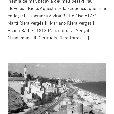
Premià de mar, besàvia del meu besavi Pau
Lloveras i Riera. Aquesta és la seqüència que m'hi
enllaça: I- Esperança Alzina-Batlle Cisa =1771
Martí Riera Vergés II- Mariano Riera-Vergés i
Alzina-Batlle =1818 Maria Torras-i-Senyat
Cisademunt III- Gertrudis Riera Torras [...]